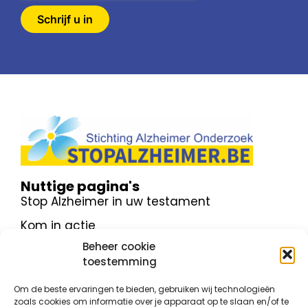
Schrijf u in
Nuttige pagina's
Stop Alzheimer in uw testament
Kom in actie
Beheer cookie
Over Alzheimer
toestemming
Doe een gift
Om de beste ervaringen te bieden, gebruiken wij technologieën
Contact
zoals cookies om informatie over je apparaat op te slaan en/of te