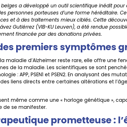
elges a développé un outil scientifique inédit pour an
les personnes porteuses d’une forme héréditaire. Cet
ces et à des traitements mieux ciblés. Cette découve
hávez Gutiérrez (VIB-KU Leuven), a été rendue possi
rement financée par des donations privées.
 des premiers symptômes g
 la maladie d’Alzheimer reste rare, elle offre une fe
s de la maladie. Les scientifiques se sont penchés
hologie : APP, PSEN1 et PSEN2. En analysant des muta
r des liens directs entre certaines altérations et l’â
sent même comme une « horloge génétique », capab
 de se manifester.
rapeutique prometteuse : l’