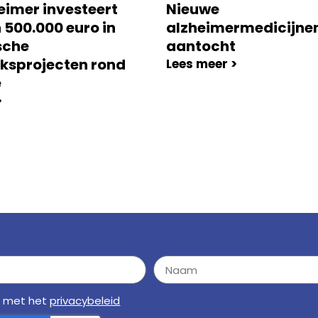
eimer investeert
Nieuwe
 500.000 euro in
alzheimermedicijnen
sche
aantocht
ksprojecten rond
Lees meer >
e
>
d met het
privacybeleid