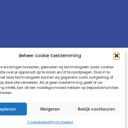
Beheer cookie toestemming
Blijf op de hoogte
e ervaringen te bieden, gebruiken wij technologieën zoals cookies
ie over je apparaat op te slaan en/of te raadplegen. Door in te
t deze technologieën kunnen wij gegevens zoals surfgedrag of
 op deze site verwerken. Als je geen toestemming geeft of uw
g intrekt, kan dit een nadelige invloed hebben op bepaalde functies
kheden.
epteren
Weigeren
Bekijk voorkeuren
Cookiebeleid
Privacybeleid