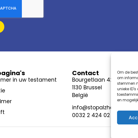
pagina's
Contact
Om de best
om informat
imer in uw testament
Bourgetlaan 42 bus 6
stemmen me
1130 Brussel
unieke ID's
ie
België
toestemmin
en mogelij
eimer
info@stopalzheimer.be
ft
0032 2 424 02 04
Acc