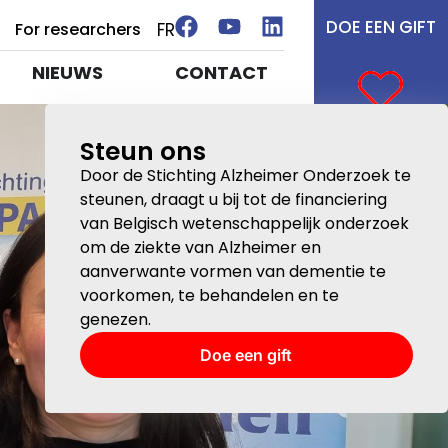
DOE EEN GIFT
FR
For researchers
NIEUWS
CONTACT
Steun ons
Door de Stichting Alzheimer Onderzoek te
steunen, draagt u bij tot de financiering
van Belgisch wetenschappelijk onderzoek
e
om de ziekte van Alzheimer en
aanverwante vormen van dementie te
voorkomen, te behandelen en te
genezen.
Doe een gift