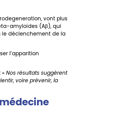
urodegeneration, vont plus
bêta-amyloïdes (Aβ), qui
s le déclenchement de la
er l’apparition
 «
Nos résultats suggèrent
ntir, voire prévenir, la
a médecine