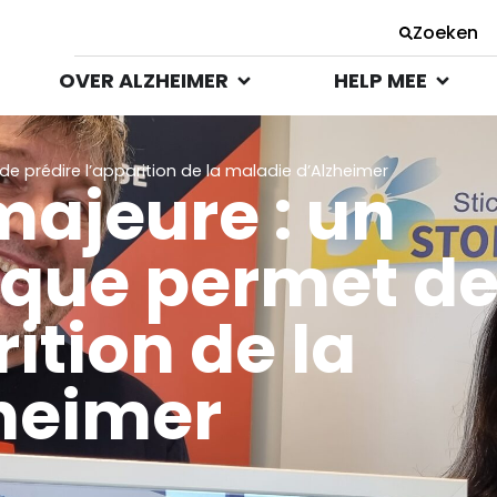
Zoeken
OVER ALZHEIMER
HELP MEE
 prédire l’apparition de la maladie d’Alzheimer
ajeure : un
ique permet d
ition de la
heimer