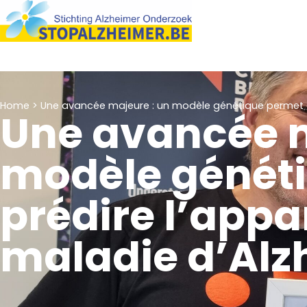
Home
>
Une avancée majeure : un modèle génétique permet de
Une avancée m
modèle génét
prédire l’appar
maladie d’Alz