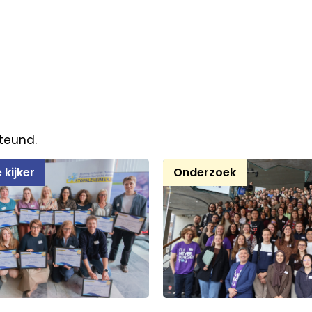
teund.
 kijker
Onderzoek