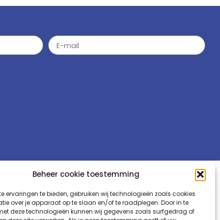
Beheer cookie toestemming
Je reste au courant
e ervaringen te bieden, gebruiken wij technologieën zoals cookies
ie over je apparaat op te slaan en/of te raadplegen. Door in te
e 6
t deze technologieën kunnen wij gegevens zoals surfgedrag of