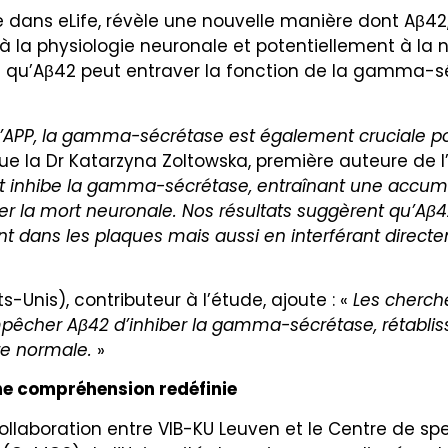
e dans eLife, révèle une nouvelle manière dont Aβ4
à la physiologie neuronale et potentiellement à la
 qu’Aβ42 peut entraver la fonction de la gamma-séc
l’APP, la gamma-sécrétase est également cruciale pou
que la Dr Katarzyna Zoltowska, première auteure de l
et inhibe la gamma-sécrétase, entraînant une accum
er la mort neuronale. Nos résultats suggèrent qu’Aβ
 dans les plaques mais aussi en interférant direct
s-Unis), contributeur à l’étude, ajoute : «
Les cherch
êcher Aβ42 d’inhiber la gamma-sécrétase, rétabliss
re normale.
»
une compréhension redéfinie
llaboration entre VIB-KU Leuven et le Centre de s