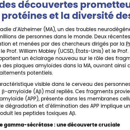
 des découvertes prometteu
protéines et la diversité d
ladie d’Alzheimer (MA), un des troubles neurodégéné
illions de personnes dans le monde. Deux récentes
ation et menées par des chercheurs dirigés par la
P
, le Prof. William Mobley (UCSD, États-Unis) et le Pro
portent un éclairage nouveau sur le rôle des frag
n des plaques amyloïdes dans la MA, ouvrant ainsi 
raitements potentiels.
ractéristique visible dans le cerveau des personnes
β-amyloïde (Aβ) mal repliés. Ces fragments provi
 amyloïde (APP), présente dans les membranes cellul
 de dégradation et d’élimination des APP implique 
uit les peptides toxiques Aβ.
me gamma-sécrétase : une découverte cruciale