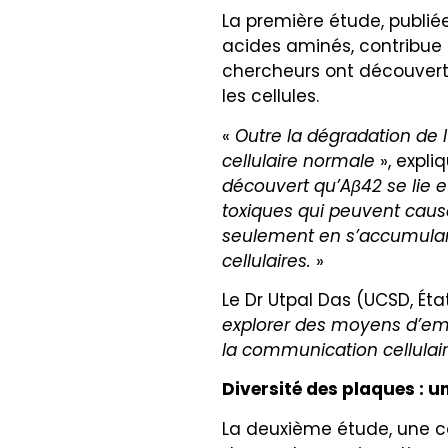
La première étude, publié
acides aminés, contribue 
chercheurs ont découvert
les cellules.
«
Outre la dégradation de 
cellulaire normale
», expli
découvert qu’Aβ42 se lie 
toxiques qui peuvent caus
seulement en s’accumulant
cellulaires.
»
Le Dr Utpal Das (UCSD, État
explorer des moyens d’emp
la communication cellulai
Diversité des plaques : 
La deuxième étude, une co