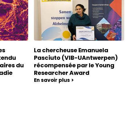
es
La chercheuse Emanuela
ttendu
Pasciuto (VIB-UAntwerpen)
aires du
récompensée par le Young
adie
Researcher Award
En savoir plus >