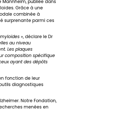
de Mannheim, publiée dans
loïdes. Grâce à une
imodale combinée à
ité surprenante parmi ces
amyloïdes
», déclare le Dr
elles au niveau
nt. Les plaques
eur composition spécifique
 ceux ayant des dépôts
en fonction de leur
utils diagnostiques
zheimer. Notre Fondation,
s recherches menées en