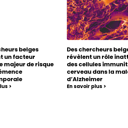
cheurs belges
Des chercheurs belg
nt un facteur
révèlent un rôle ina
e majeur de risque
des cellules immunit
démence
cerveau dans la mal
mporale
d’Alzheimer
lus >
En savoir plus >