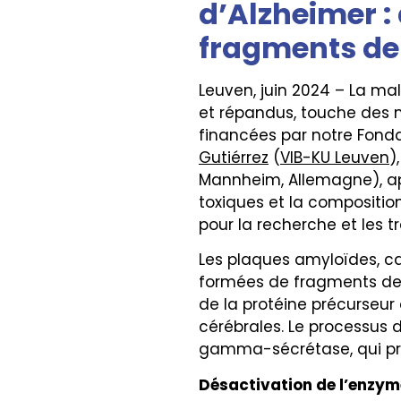
d’Alzheimer :
fragments de 
Leuven, juin 2024 – La ma
et répandus, touche des m
financées par notre Fond
Gutiérrez
(
VIB-KU Leuven
)
Mannheim, Allemagne), ap
toxiques et la compositio
pour la recherche et les t
Les plaques amyloïdes, ca
formées de fragments de 
de la protéine précurseur
cérébrales. Le processus
gamma-sécrétase, qui prod
Désactivation de l’enzy