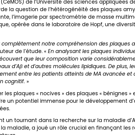
 (CeMOS) de l’Université des sciences appliquées 
rde la question de l’hétérogénéité des plaques amy
ante, l’imagerie par spectrométrie de masse mult
ue, opérée dans le laboratoire de Hopf, une divers
nit complètement notre compréhension des plaques 
teur de l’étude. «
En analysant les plaques individu
écouvert que leur composition varie considérableme
eaux d’Aβ et d’autres molécules lipidiques. De plus, l
ivement entre les patients atteints de MA avancée et
n cognitif.
»
r les plaques « nocives » des plaques « bénignes » 
fre un potentiel immense pour le développement d’o
ées.
 un tournant dans la recherche sur la maladie d’Al
 la maladie, a joué un rôle crucial en finançant le