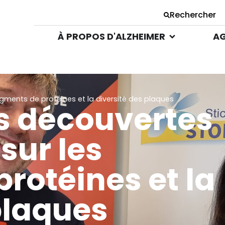
Rechercher
À PROPOS D'ALZHEIMER
AG
gments de protéines et la diversité des plaques
es découvertes
sur les
rotéines et la
plaques