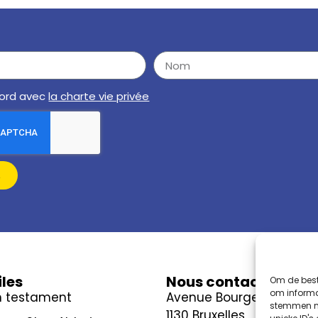
cord avec
la charte vie privée
s
iles
Nous contacter
Om de best
om informat
n testament
Avenue Bourget 42, boît
stemmen me
1130 Bruxelles