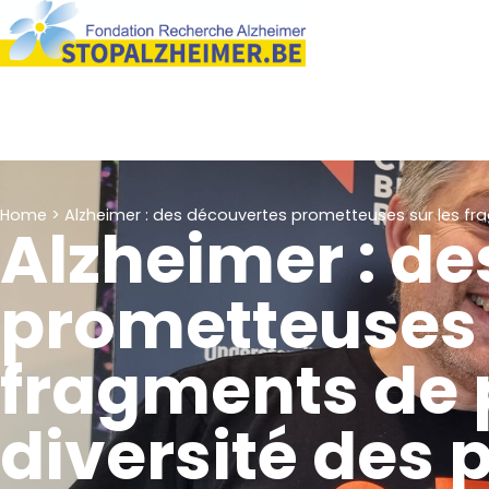
Home
>
Alzheimer : des découvertes prometteuses sur les fra
Alzheimer : d
prometteuses 
fragments de p
diversité des 